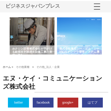
ビジネスジャパンプレス
る舗
ホクシン設備株式会社が手がけ
株式会社東京シー・エム・シー
株
る給排水空調消火設備工事の実
のGISインフラ管理システム導
か
績と強み
入メリット
由
ホーム >
その他業種
>
その他_法人・企業
エヌ・ケイ・コミュニケーション
ズ株式会社
twitter
facebook
google+
はてブ