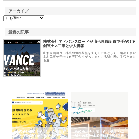
アーカイブ
最近の記事
株式会社アドバンスロードが山形県鶴岡市で手がける
舗装土木工事と求人情報
山形県鶴岡市で地域の道路基盤を支える企業として、舗装工事や
土木工事を手がける専門会社があります。地域住民の生活を支え
る道…
ノー
株式会社耕文社が品川で実現す
株式会社ナカモトがホテルや店
株
の専
る販促物製作から配送までワン
舗の内装改修で選ばれ続ける理
れ