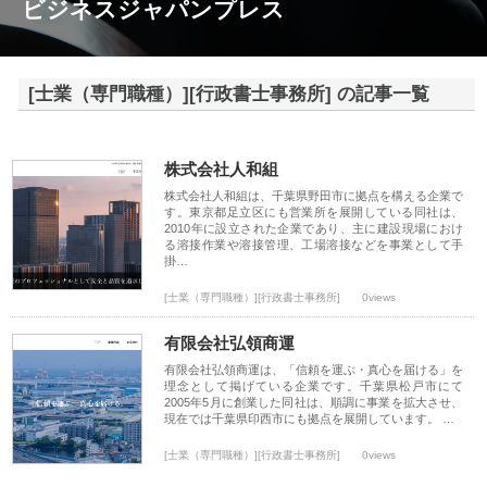
ビジネスジャパンプレス
[士業（専門職種）][行政書士事務所] の記事一覧
株式会社人和組
株式会社人和組は、千葉県野田市に拠点を構える企業で
す。東京都足立区にも営業所を展開している同社は、
2010年に設立された企業であり、主に建設現場におけ
る溶接作業や溶接管理、工場溶接などを事業として手
掛…
[士業（専門職種）][行政書士事務所]
0views
有限会社弘領商運
有限会社弘領商運は、「信頼を運ぶ・真心を届ける」を
理念として掲げている企業です。千葉県松戸市にて
2005年5月に創業した同社は、順調に事業を拡大させ、
現在では千葉県印西市にも拠点を展開しています。 …
[士業（専門職種）][行政書士事務所]
0views