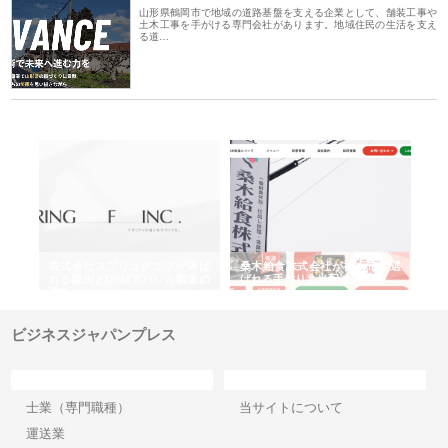
山形県鶴岡市で地域の道路基盤を支える企業として、舗装工事や
土木工事を手がける専門会社があります。地域住民の生活を支え
る道…
や店
株式会社スプリングエフが選ば
桑木給食株式会社が福山市で選
株
る理
れる理由とOEMアパレル製造の
ばれる手作り弁当配達の理由
れ
強み
ビジネスジャパンプレス
カテゴリー
サイト情報
士業（専門職種）
当サイトについて
運送業