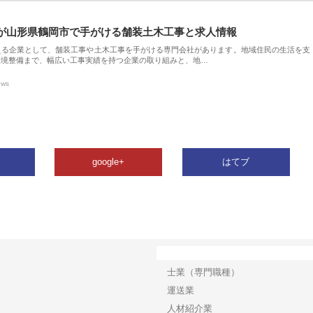
が山形県鶴岡市で手がける舗装土木工事と求人情報
える企業として、舗装工事や土木工事を手がける専門会社があります。地域住民の生活を支
環境整備まで、幅広い工事実績を持つ企業の取り組みと、地…
ews
google+
はてブ
カテゴリー
士業（専門職種）
運送業
人材紹介業