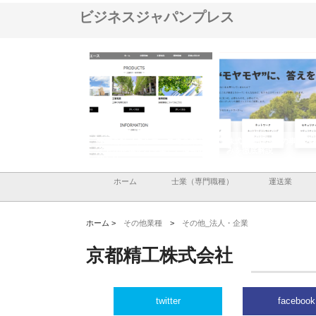
ビジネスジャパンプレス
式会社メタルエースの企業サ
株式会社ＣＳＡの事業内容と強
株式会社山形道路が
トが提供する充実した情報内
みを徹底解説
装工事と土木技術の
とは
ホーム
士業（専門職種）
運送業
ホーム >
その他業種
>
その他_法人・企業
京都精工株式会社
twitter
facebook