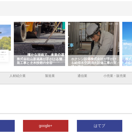
手がける舗
ホクシン設備株式会社が手がけ
株式会社東京シー・エム・シー
全容
る給排水空調消火設備工事の実
のGISインフラ管理システム導
績と強み
入メリット
人材紹介業
製造業
通信業
小売業・販売業
google+
はてブ