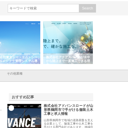
株式会社アクアスペースが水中
株式会社地盤調査事務所が選ば
株式会社名神精
から陸上まで一貫施工できる理
れ続ける理由と建設コンサルの
スリリース一覧
由
強み
その他業種
おすすめ記事
株式会社アドバンスロードが山
1
形県鶴岡市で手がける舗装土木
工事と求人情報
山形県鶴岡市で地域の道路基盤を支え
る企業として、舗装工事や土木工事を
手がける専門会社があります。地域住