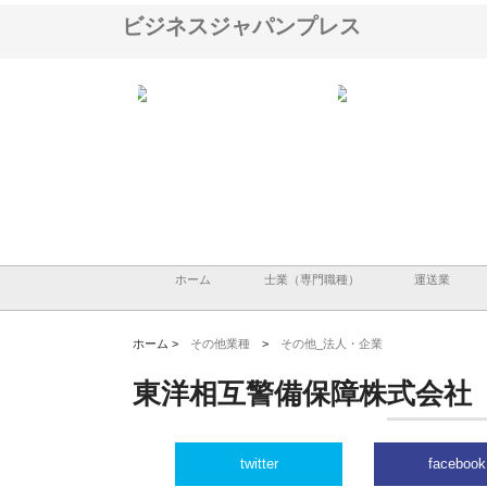
ビジネスジャパンプレス
会社が知多半島と三河
株式会社ナツハラが建設と鋲螺
株式会社メタルエースの
で叶える理想の外構空
で滋賀の暮らしを支える理由
イトが提供する充実した
容とは
ホーム
士業（専門職種）
運送業
ホーム >
その他業種
>
その他_法人・企業
東洋相互警備保障株式会社
twitter
facebook