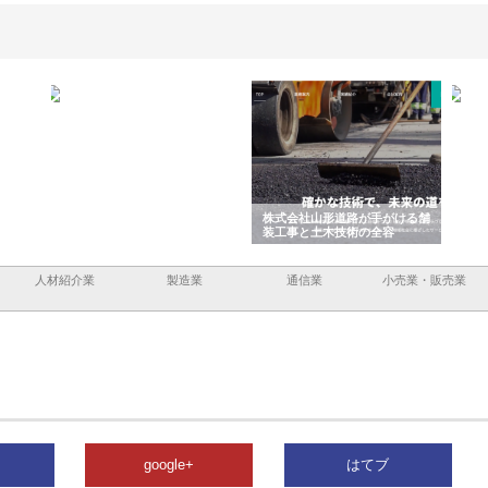
企業サ
株式会社ＣＳＡの事業内容と強
株式会社山形道路が手がける舗
ホク
情報内
みを徹底解説
装工事と土木技術の全容
る給
績と
人材紹介業
製造業
通信業
小売業・販売業
google+
はてブ