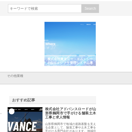
シン設備株式会社が手がけ
株式会社東京シー・エム・シー
株式会社アクアスペ
排水空調消火設備工事の実
のGISインフラ管理システム導
から陸上まで一貫施
強み
入メリット
由
その他業種
おすすめ記事
株式会社アドバンスロードが山
1
形県鶴岡市で手がける舗装土木
工事と求人情報
山形県鶴岡市で地域の道路基盤を支え
る企業として、舗装工事や土木工事を
手がける専門会社があります。地域住