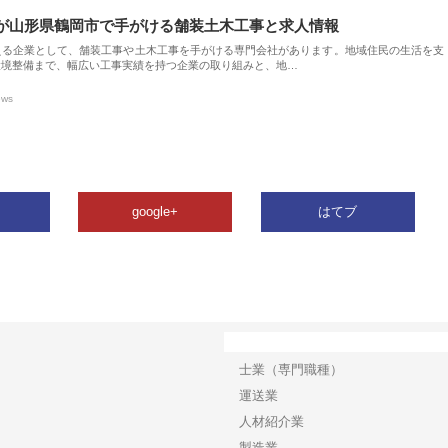
が山形県鶴岡市で手がける舗装土木工事と求人情報
える企業として、舗装工事や土木工事を手がける専門会社があります。地域住民の生活を支
環境整備まで、幅広い工事実績を持つ企業の取り組みと、地…
ews
google+
はてブ
カテゴリー
士業（専門職種）
運送業
人材紹介業
製造業