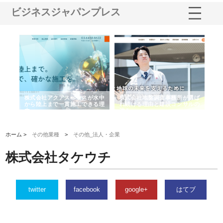
ビジネスジャパンプレス
シー
株式会社アクアスペースが水中
株式会社地盤調査事務所が選ば
株
ム導
から陸上まで一貫施工できる理
れ続ける理由と建設コンサルの
ス
由
強み
ホーム >
その他業種
>
その他_法人・企業
株式会社タケウチ
twitter
facebook
google+
はてブ