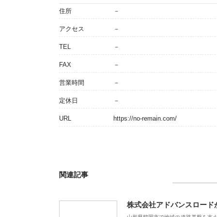
住所
－
アクセス
－
TEL
－
FAX
－
営業時間
－
定休日
－
URL
https://no-remain.com/
関連記事
株式会社アドバンスロード
山形県鶴岡市で地域の道路基盤を支