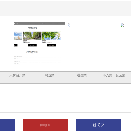
と鋲螺
株式会社メタルエースの企業サ
株式会社ＣＳＡの事業内容と強
株式
理由
イトが提供する充実した情報内
みを徹底解説
装工
容とは
人材紹介業
製造業
通信業
小売業・販売業
google+
はてブ