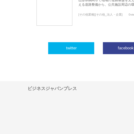
える道路整備から、公共施設周辺の
[その他業種][その他_法人・企業]
0vi
twitter
facebook
ビジネスジャパンプレス