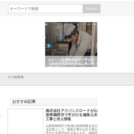
会社山形道路が手がける舗
ホクシン設備株式会社が手がけ
株式会社東京シー・
事と土木技術の全容
る給排水空調消火設備工事の実
のGISインフラ管理
績と強み
入メリット
その他業種
おすすめ記事
株式会社アドバンスロードが山
1
形県鶴岡市で手がける舗装土木
工事と求人情報
山形県鶴岡市で地域の道路基盤を支え
る企業として、舗装工事や土木工事を
手がける専門会社があります。地域住