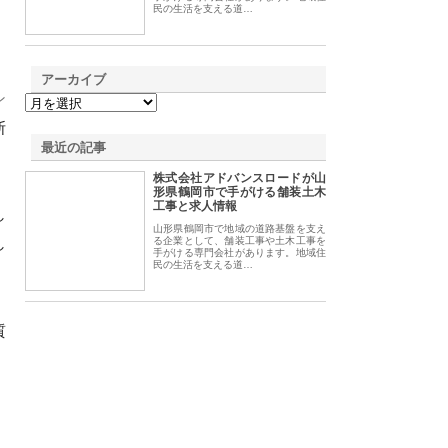
民の生活を支える道…
アーカイブ
ン
断
最近の記事
株式会社アドバンスロードが山
形県鶴岡市で手がける舗装土木
工事と求人情報
し
山形県鶴岡市で地域の道路基盤を支え
し
る企業として、舗装工事や土木工事を
手がける専門会社があります。地域住
民の生活を支える道…
質