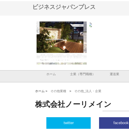
ビジネスジャパンプレス
アセットイノベーショ
庭楽株式会社が知多半島と三河
株式会社ナツハラが建設
ルーム投資で始める資
と名古屋で叶える理想の外構空
で滋賀の暮らしを支える
老後準備
間
ホーム
士業（専門職種）
運送業
ホーム >
その他業種
>
その他_法人・企業
株式会社ノーリメイン
twitter
facebook