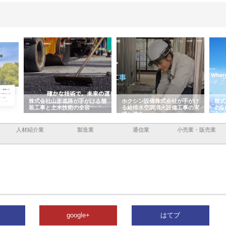
道路が手がける舗
ホクシン設備株式会社が手がけ
株式会社東京シー・エム・シー
技術の全容
る給排水空調消火設備工事の実
のGISインフラ管理システム導
績と強み
入メリット
人材紹介業
製造業
通信業
小売業・販売業
google+
はてブ