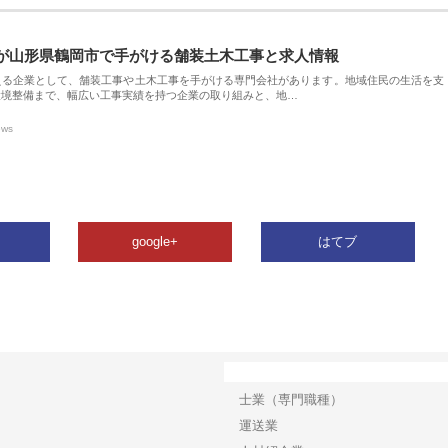
が山形県鶴岡市で手がける舗装土木工事と求人情報
える企業として、舗装工事や土木工事を手がける専門会社があります。地域住民の生活を支
環境整備まで、幅広い工事実績を持つ企業の取り組みと、地…
ews
google+
はてブ
カテゴリー
士業（専門職種）
運送業