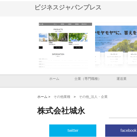
ビジネスジャパンプレス
株式会社メタルエースの企業サ
株式会社ＣＳＡの事業内容と強
株式会社山形
イトが提供する充実した情報内
みを徹底解説
装工事と土木
容とは
ホーム
士業（専門職種）
運送業
ホーム >
その他業種
>
その他_法人・企業
株式会社城永
twitter
facebook