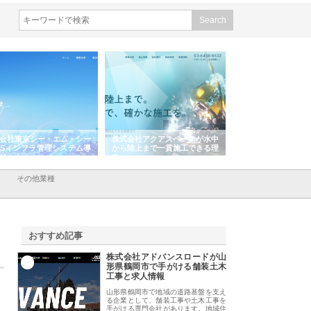
株式会社アクアスペースが水中
株式会社地盤調査事務所が選ば
株式会社
から陸上まで一貫施工できる理
れ続ける理由と建設コンサルの
スリリー
由
強み
その他業種
おすすめ記事
株式会社アドバンスロードが山
1
形県鶴岡市で手がける舗装土木
工事と求人情報
山形県鶴岡市で地域の道路基盤を支え
る企業として、舗装工事や土木工事を
手がける専門会社があります。地域住