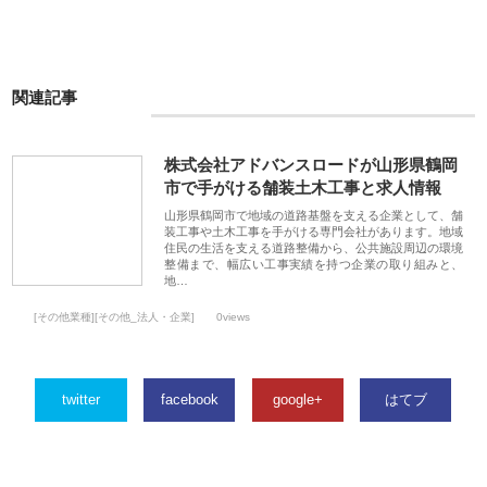
関連記事
株式会社アドバンスロードが山形県鶴岡
市で手がける舗装土木工事と求人情報
山形県鶴岡市で地域の道路基盤を支える企業として、舗
装工事や土木工事を手がける専門会社があります。地域
住民の生活を支える道路整備から、公共施設周辺の環境
整備まで、幅広い工事実績を持つ企業の取り組みと、
地…
[その他業種][その他_法人・企業]
0views
twitter
facebook
google+
はてブ