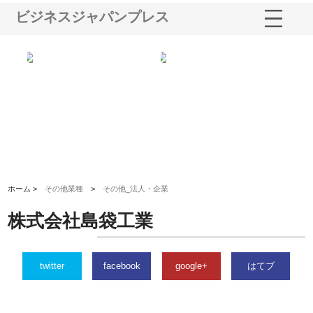
ビジネスジャパンプレス
三河
株式会社ナツハラが建設と鋲螺
株式会社メタルエースの企業サ
株
構空
で滋賀の暮らしを支える理由
イトが提供する充実した情報内
み
容とは
ホーム >
その他業種
>
その他_法人・企業
株式会社島袋工業
twitter
facebook
google+
はてブ