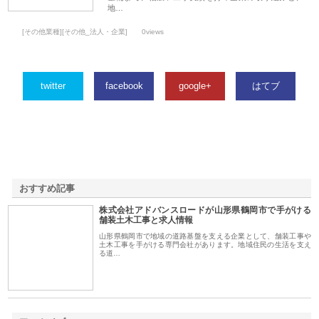
地…
[その他業種][その他_法人・企業]
0views
twitter
facebook
google+
はてブ
おすすめ記事
株式会社アドバンスロードが山形県鶴岡市で手がける
1
舗装土木工事と求人情報
山形県鶴岡市で地域の道路基盤を支える企業として、舗装工事や
土木工事を手がける専門会社があります。地域住民の生活を支え
る道…