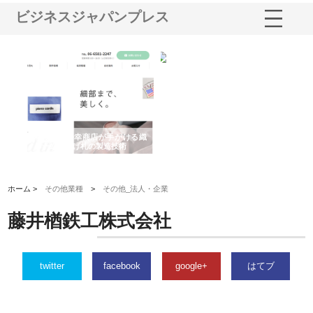
ビジネスジャパンプレス
多摩
有限会社松幸商店が手がける織
北海道軽金属株式会社がスノー
株
工事
ネームと下げ札の製造技術
フライとテーパーブロックの専
る
用ページを新設
ス
ホーム >
その他業種
>
その他_法人・企業
藤井楢鉄工株式会社
twitter
facebook
google+
はてブ